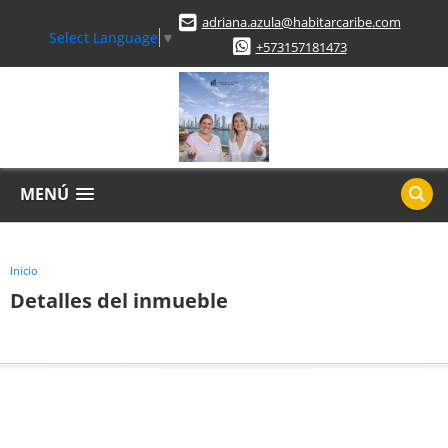
adriana.azula@habitarcaribe.com
Select Language
▼
+573157181473
MENÚ
Inicio
Detalles del inmueble