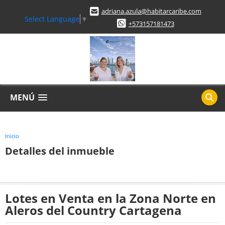
adriana.azula@habitarcaribe.com
Select Language
▼
+573157181473
MENÚ
Inicio
Detalles del inmueble
Lotes en Venta en la Zona Norte en
Aleros del Country Cartagena