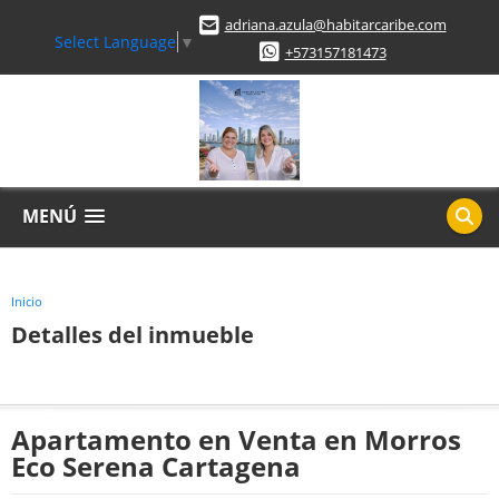
adriana.azula@habitarcaribe.com
Select Language
▼
+573157181473
MENÚ
Inicio
Detalles del inmueble
Apartamento en Venta en Morros
Eco Serena Cartagena