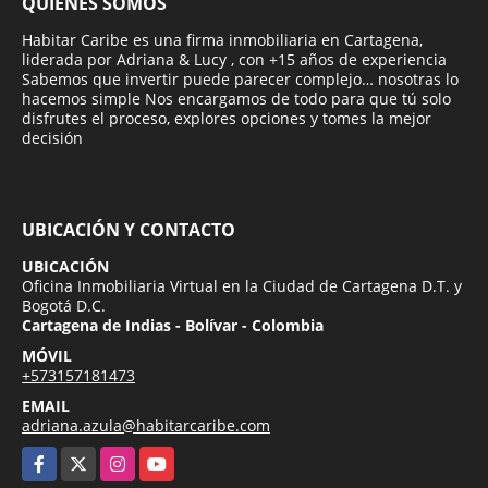
QUIÉNES SOMOS
Habitar Caribe es una firma inmobiliaria en Cartagena,
liderada por Adriana & Lucy , con +15 años de experiencia
Sabemos que invertir puede parecer complejo… nosotras lo
hacemos simple Nos encargamos de todo para que tú solo
disfrutes el proceso, explores opciones y tomes la mejor
decisión
UBICACIÓN Y CONTACTO
UBICACIÓN
Oficina Inmobiliaria Virtual en la Ciudad de Cartagena D.T. y
Bogotá D.C.
Cartagena de Indias - Bolívar - Colombia
MÓVIL
+573157181473
EMAIL
adriana.azula@habitarcaribe.com
Facebook
X
Instagram
YouTube