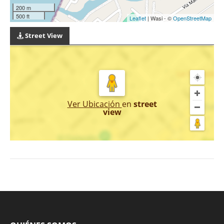
200 m
500 ft
Leaflet
| Wasi - ©
OpenStreetMap
Street View
Ver Ubicación
en
street
view