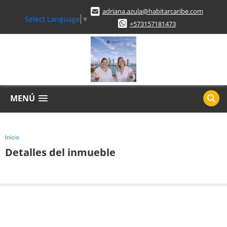
adriana.azula@habitarcaribe.com
Select Language
▼
+573157181473
MENÚ
Inicio
Detalles del inmueble