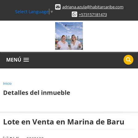
adriana.azula@habitarcaribe.com
Select Language
▼
+573157181473
MENÚ
Inicio
Detalles del inmueble
Lote en Venta en Marina de Baru