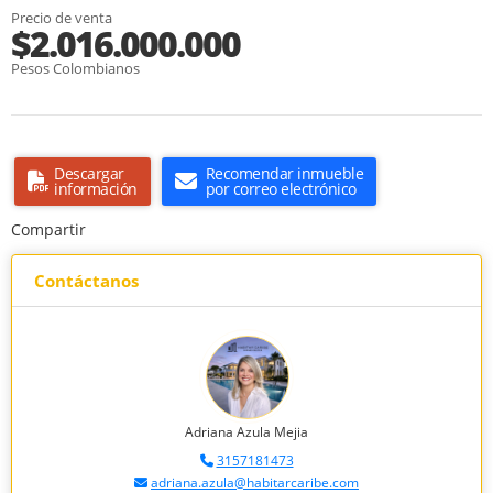
Precio de venta
$2.016.000.000
Pesos Colombianos
Descargar
Recomendar inmueble
información
por correo electrónico
Compartir
Contáctanos
Adriana Azula Mejia
3157181473
adriana.azula@habitarcaribe.com