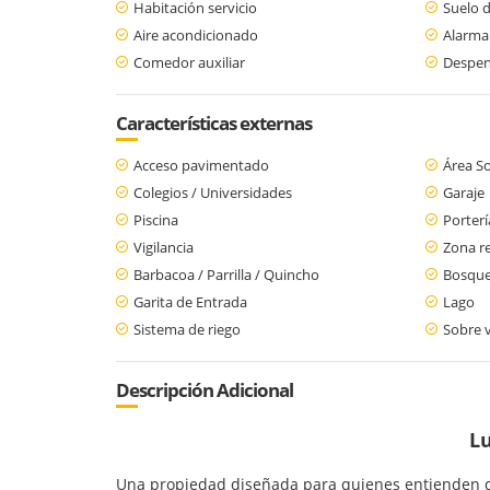
Habitación servicio
Suelo 
Aire acondicionado
Alarma
Comedor auxiliar
Despe
Características externas
Acceso pavimentado
Área So
Colegios / Universidades
Garaje
Piscina
Porterí
Vigilancia
Zona re
Barbacoa / Parrilla / Quincho
Bosque
Garita de Entrada
Lago
Sistema de riego
Sobre v
Descripción Adicional
Lu
Una propiedad diseñada para quienes entienden que 