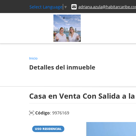
Select Language
▼
adriana.azula@habitarcaribe.c
Inicio
Detalles del inmueble
Casa en Venta Con Salida a l
Código
: 9976169
USO RESIDENCIAL