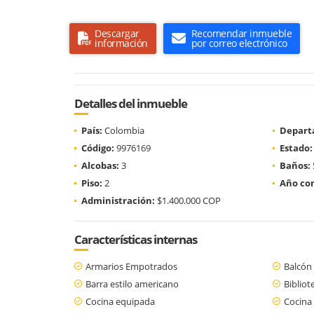
Descargar
Recomendar inmueble
información
por correo electrónico
Detalles del inmueble
País:
Colombia
Depart
Código:
9976169
Estado:
Alcobas:
3
Baños:
Piso:
2
Año con
Administración:
$1.400.000 COP
Características internas
Armarios Empotrados
Balcón
Barra estilo americano
Bibliot
Cocina equipada
Cocina 