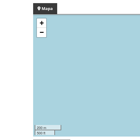
Mapa
+
−
200 m
500 ft