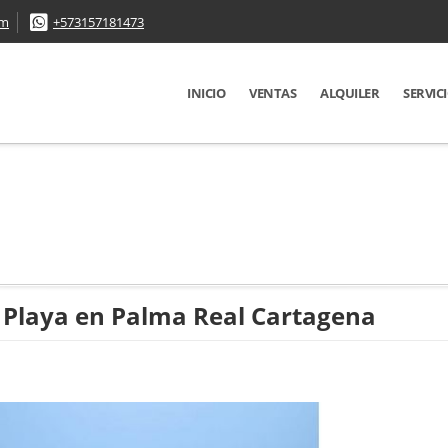
om
+573157181473
INICIO
VENTAS
ALQUILER
SERVIC
a Playa en Palma Real Cartagena