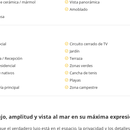
de cerámica / mármol
Vista panorámica
Amoblado
nsa
cial
Circuito cerrado de TV
Jardín
a / Recepción
Terraza
sidencial
Zonas verdes
 nativos
Cancha de tenis
Playas
ía principal
Zona campestre
jo, amplitud y vista al mar en su máxima expres
el verdadero lujo está en el espacio, la privacidad y los detalles