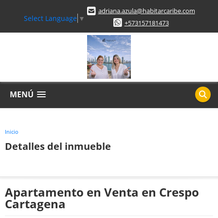
adriana.azula@habitarcaribe.com
Select Language
▼
+573157181473
MENÚ
Inicio
Detalles del inmueble
Apartamento en Venta en Crespo
Cartagena