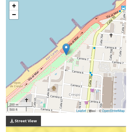
+
−
200 m
500 ft
Leaflet
| Wasi - ©
OpenStreetMap
Street View