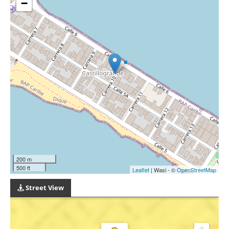
−
200 m
500 ft
Leaflet
| Wasi - ©
OpenStreetMap
Street View