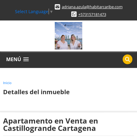
adriana.azula@habitarcaribe.com
Select Language
▼
+573157181473
MENÚ
Inicio
Detalles del inmueble
Apartamento en Venta en
Castillogrande Cartagena